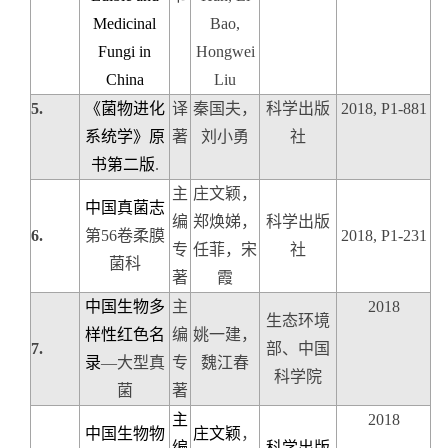
Medicinal
Bao,
Fungi in
Hongwei
China
Liu
5.
《菌物进化
译
秦国夫，
科学出版
2018, P1-881
系统学》原
著
刘小勇
社
书第二版
.
主
庄文颖，
中国真菌志
编
郑焕娣，
科学出版
6.
第
56
卷
柔膜
2018, P1-231
专
任菲，宋
社
菌科
著
霞
中国生物多
主
2018
生态环境
样性红色名
编
姚一建，
7.
部、中国
录
—
大型真
专
魏江春
科学院
菌
著
主
2018
中国生物物
庄文颖
，
编
科学出版