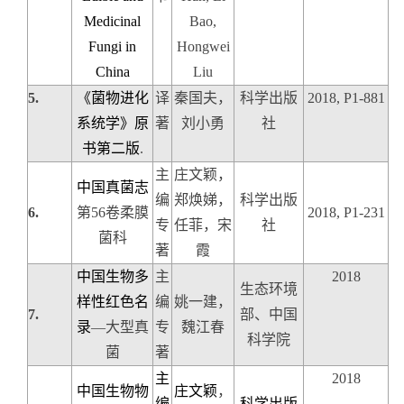
Medicinal
Bao,
Fungi in
Hongwei
China
Liu
5.
《菌物进化
译
秦国夫，
科学出版
2018, P1-881
系统学》原
著
刘小勇
社
书第二版
.
主
庄文颖，
中国真菌志
编
郑焕娣，
科学出版
6.
第
56
卷
柔膜
2018, P1-231
专
任菲，宋
社
菌科
著
霞
中国生物多
主
2018
生态环境
样性红色名
编
姚一建，
7.
部、中国
录
—
大型真
专
魏江春
科学院
菌
著
主
2018
中国生物物
庄文颖
，
编
科学出版