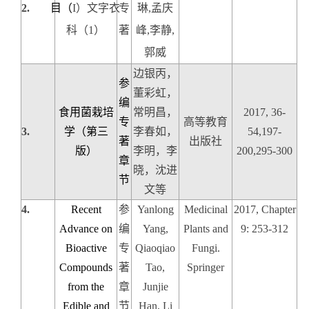
2.
目（
I
）文字衣
专
琳
,
孟庆
科
（
1
）
著
峰
,
李静
,
郭威
边银丙，
参
董彩虹，
编
食用菌栽培
常明昌，
2017, 36-
专
高等教育
3.
学（第三
李春如，
54,197-
著
出版社
版）
李明，李
200,295-300
章
晓，沈进
节
文等
4.
Recent
参
Yanlong
Medicinal
2017, Chapter
Advance on
编
Yang,
Plants and
9: 253-312
Bioactive
专
Qiaoqiao
Fungi.
Compounds
著
Tao,
Springer
from the
章
Junjie
Edible and
节
Han, Li