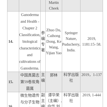
Martin
Cheek
Ganoderma
and Health -
Chapter 2
Zhuo Du,
参
Springer
Classification,
Caihong
编
Nature,
2019,
14.
biological
Dong, Ke
专
Puducherry,
1181:15–58.
Wang,
characteristics
著
India.
Yijian Yao
and
cultivations of
Ganoderma.
主
科学出版
2019
，
1-137
中国真菌志
郭林
编
社
15.
第
59
卷
炭角
菌属
副
谭华荣
科学出版
2019, 1-444
微生物遗传
主
（主编）
,
社
与分子生物
16.
编
向华
,
刘