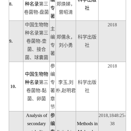
8.
种名录
第三
郑焕娣，
专
社
卷
菌物
-
盘菌
曾昭清
著
中国生物物
2018
主
种名录
第三
编
郑儒永，
科学出版
9.
卷
菌物
-
壶
专
刘小勇
社
菌、接合
著
菌、球囊菌
参
2018
中国生物物
编
种名录
第三
专
李玉
,
刘
科学出版
10.
卷
菌物
-
黏
著
朴
,
赵明君
社
菌、卵菌
章
节
Analysis of
参
2018,1848:25-
secondary
编
Methods in
38