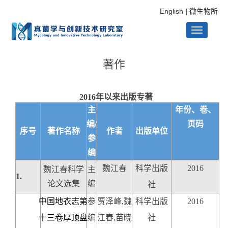
English
|
微生物所
Toggle
著作
navigati
2016
年以来出版专著
主
年份、卷、
编
/
页码
序号
著作名称
作者
出版单位
参
编
魏江春
科学出版
2016
魏江春科学
主
1.
论文选集
编
社
中国地衣志第
参
贾泽峰
,
魏
科学出版
2016
十三卷厚顶盘
编
江春
,
苗晓
社