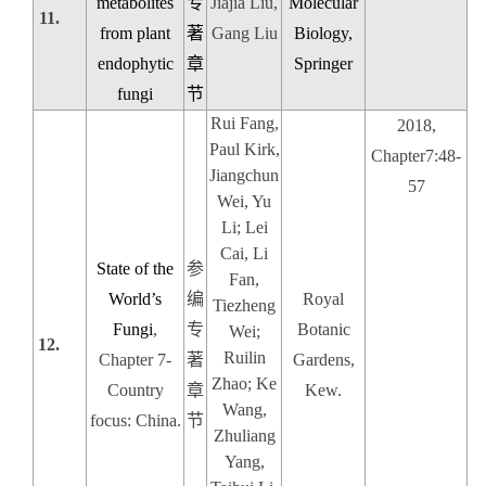
metabolites
专
Jiajia Liu,
Molecular
11.
from plant
著
Gang Liu
Biology,
endophytic
章
Springer
fungi
节
Rui Fang,
2018,
Paul Kirk,
Chapter7:48-
Jiangchun
57
Wei, Yu
Li; Lei
Cai, Li
State of the
参
Fan,
World’s
编
Royal
Tiezheng
Fungi
,
专
Botanic
Wei;
12.
Ruilin
Chapter 7-
著
Gardens,
Zhao; Ke
Country
章
Kew.
Wang,
focus: China.
节
Zhuliang
Yang,