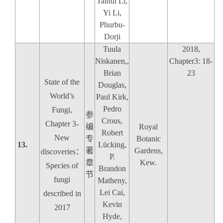
Taihui Li,
Yi Li,
Phurbu-
Dorji
Tuula
2018,
Niskanen,,
Chapter3: 18-
Brian
23
State of the
Douglas,
World’s
Paul Kirk,
Pedro
Fungi,
参
Crous,
Chapter 3-
编
Royal
Robert
New
专
Botanic
13.
Lücking,
著
Gardens,
discoveries
：
P.
章
Kew.
Species of
Brandon
节
fungi
Matheny,
Lei Cai,
described in
Kevin
2017
Hyde,