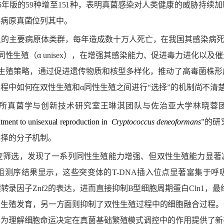
6
年版的
59
种增至
151
种，表明真菌感染对人类健康的威胁持续加
科病原真菌位列其中。
炎的主要病原体类群，每年造成数十万人死亡，在我国其感染病
同性生殖（
α unisex
），在增强其感染能力、促进毒力进化以及催
生殖策略，通过促进遗传物质和核型多样化，推动了高毒菌株形
过程中如何在双性生殖和
α
同性生殖之间进行“选择”的机制尚不清
所真菌学与创新技术研究室王琳淇团队与佐治亚大学林晓蓉
itment to unisexual reproduction in
Cryptococcus deneoformans
”
的研
选择的分子机制。
变筛选，发现了一系列同性生殖能力增强、但双性生殖能力显著
组测序结果显示，这些突变体的
T-DNA
插入位点显著富集于呼
键转录因子
Znf2
的表达，进而直接抑制
B
型细胞周期蛋白
Cln1
，最
性生殖发育，另一方面则抑制了双性生殖过程中的细胞融合过程。
也为理解细胞命运决定在真菌基础繁殖模式调控中的作用提供了新