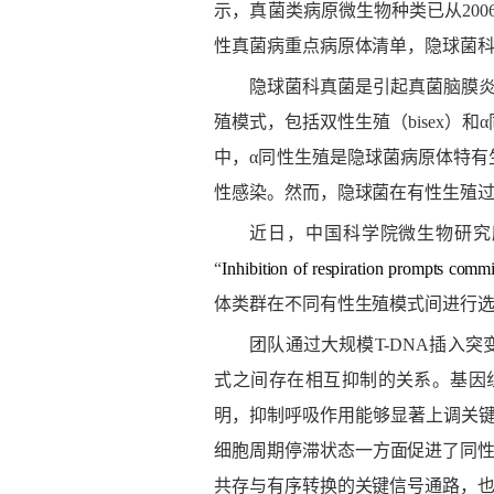
示，真菌类病原微生物种类已从
200
性真菌病重点病原体清单，隐球菌
隐球菌科真菌是引起真菌脑膜
殖模式，包括双性生殖（
bisex
）和
α
中，
α
同性生殖是隐球菌病原体特有
性感染。然而，隐球菌在有性生殖
近日，中国科学院微生物研究
“
Inhibition of respiration prompts comm
体类群在不同有性生殖模式间进行
团队通过大规模
T-DNA
插入突
式之间存在相互抑制的关系。基因
明，抑制呼吸作用能够显著上调关
细胞周期停滞状态一方面促进了同
共存与有序转换的关键信号通路，