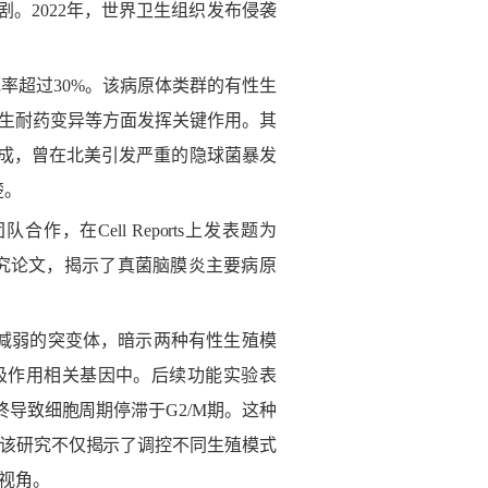
剧。
2022
年，世界卫生组织发布侵袭
死率超过
30%
。该病原体类群的有性生
生耐药变异等方面发挥关键作用。其
成，曾在北美引发严重的隐球菌暴发
楚。
团队合作，在
Cell Reports
上发表题为
究论文，揭示了真菌脑膜炎主要病原
减弱的突变体，暗示两种有性生殖模
吸作用相关基因中。后续功能实验表
终导致细胞周期停滞于
G2/M
期。这种
该研究不仅揭示了调控不同生殖模式
视角。