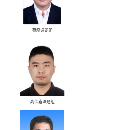
蔡磊课题组
高佳鑫课题组